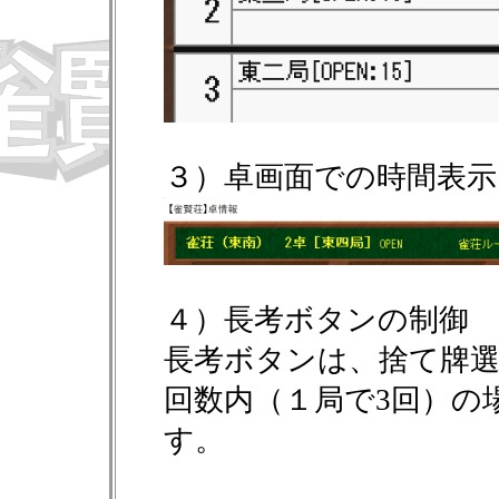
３）卓画面での時間表示
４）長考ボタンの制御
長考ボタンは、捨て牌選
回数内（１局で3回）の
す。