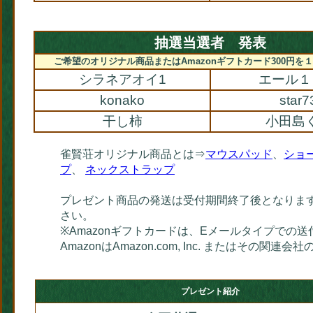
抽選当選者 発表
ご希望のオリジナル商品またはAmazonギフトカード300円を
シラネアオイ1
エール１
konako
star7
干し柿
小田島
雀賢荘オリジナル商品とは⇒
マウスパッド
、
ショ
プ
、
ネックストラップ
プレゼント商品の発送は受付期間終了後となりま
さい。
※Amazonギフトカードは、Eメールタイプでの
AmazonはAmazon.com, Inc. またはその関連
プレゼント紹介