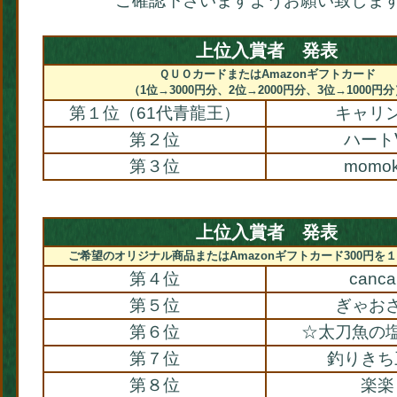
ご確認下さいますようお願い致しま
上位入賞者 発表
ＱＵＯカードまたはAmazonギフトカード
（1位→3000円分、2位→2000円分、3位→1000円分
第１位（61代青龍王）
キャリ
第２位
ハート
第３位
momo
上位入賞者 発表
ご希望のオリジナル商品またはAmazonギフトカード300円を
第４位
canca
第５位
ぎゃお
第６位
☆太刀魚の
第７位
釣りきち
第８位
楽楽