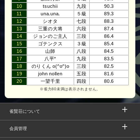
10
tsuchii
九段
90.3
11
una.una.
５級
89.3
12
シオタ
七段
88.3
13
三重の大将
六段
87.4
14
ジョンのご主人
三段
86.4
15
ゴテンクス
３級
85.4
16
山師
八段
84.5
17
八平*
九段
83.5
18
のりくん o(^o^)o
三段
82.5
19
john nollen
五段
81.6
20
一望千里
四段
80.6
※雀力80未満は表示されません。
雀賢荘について
会員管理