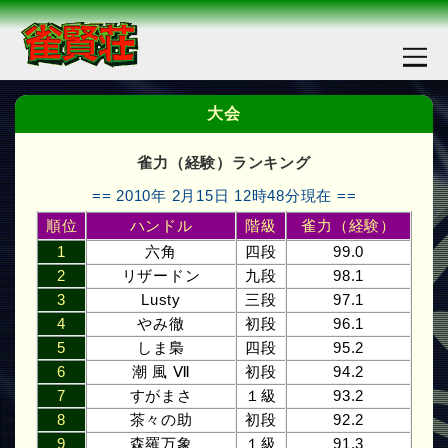
大会
雀力（経験）ランキング
== 2010年 2月15日 12時48分現在 ==
順位
ハンドル
階級
雀力（経験）
1
六角
四段
99.0
2
リザードン
九段
98.1
3
Lusty
三段
97.1
4
やみ徹
初段
96.1
5
しま梟
四段
95.2
6
潮 風 Ⅶ
初段
94.2
7
すがまさ
１級
93.2
8
茶々の助
初段
92.2
9
森羅万象
１級
91.3