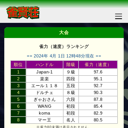
大会
雀力（速度）ランキング
== 2024年 4月 1日 12時48分現在 ==
順位
ハンドル
階級
雀力（速度）
1
Japan-1
９級
97.6
2
楽楽
四段
95.1
3
エール１１８
五段
92.7
4
ドルチェ
８級
90.3
5
ぎゃおさん
六段
87.8
6
WANG
初段
85.4
7
koma
初段
82.9
8
マー王
名人
80.5
※雀力80未満は表示されません。