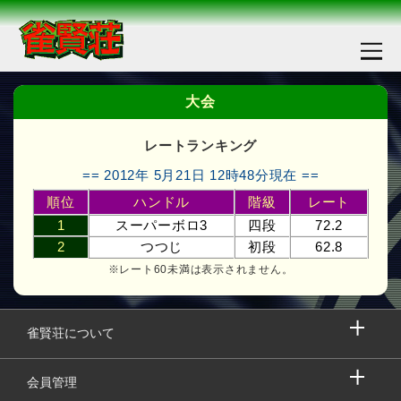
大会
レートランキング
== 2012年 5月21日 12時48分現在 ==
順位
ハンドル
階級
レート
1
スーパーボロ3
四段
72.2
2
つつじ
初段
62.8
※レート60未満は表示されません。
雀賢荘について
会員管理