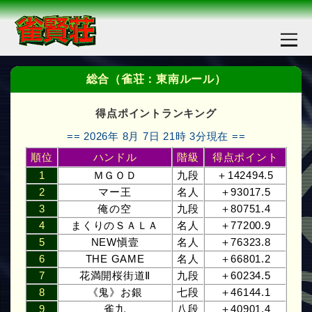
総合（雀荘：東南ルール）
得点ポイントランキング
== 2026年 8月 7日 21時 3分現在 ==
順位
ハンドル
階級
得点ポイント
1
ＭＧＯＤ
九段
＋142494.5
2
マー王
名人
＋93017.5
3
俺の空
九段
＋80751.4
4
まくりのＳＡＬＡ
名人
＋77200.9
5
NEW愼壹
名人
＋76323.8
6
THE GAME
名人
＋66801.2
7
花満開桜街道Ⅱ
九段
＋60234.5
8
《鬼》お銀
七段
＋46144.1
9
雀九
八段
＋40901.4