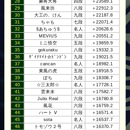
28
麻将大将
四段
＋23589.1
29
風来坊
八段
＋22912.3
30
大工の、けん
九段
＋22187.8
31
ちゃも
七段
＋22071.4
32
§あちゅう§
名人
＋20628.6
33
MEVIUS
九段
＋20551.2
34
ミニ悟空
五段
＋19859.9
35
gokuraku
八段
＋19332.3
36
ﾀﾞｲﾅﾏｲﾄ☆ﾄﾞﾝﾄﾞﾝ
九段
＋19021.5
37
cancan
名人
＋18982.1
38
東風の虎
五段
＋18918.5
39
ぽち
九段
＋18308.7
40
☆三太郎☆
名人
＋17728.1
41
雲来末
八段
＋17582.7
42
Julio Real
六段
＋16780.8
43
風花
六段
＋16759.2
44
ハート Ⅴ
六段
＋16571.4
45
sota
名人
＋16537.7
46
トモゾウ２号
八段
＋16370.7