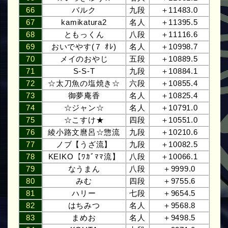
66
バルク
九段
＋11483.0
67
kamikatura2
名人
＋11395.5
68
ともっくん
八段
＋11116.6
69
おいでやす(７ ｵﾚ)
名人
＋10998.7
70
メイのおやじ
五段
＋10889.5
71
S-S-T
九段
＋10884.1
72
☆太刀魚の塩焼き☆
六段
＋10855.4
73
御夢庵香
名人
＋10825.4
74
☆ジャン☆
名人
＋10791.0
75
☆こすけ★
四段
＋10551.0
76
綾小路文麿呂☆惣流
九段
＋10210.6
77
ノブ【うざ流】
九段
＋10082.5
78
KEIKO【ﾜｶﾞﾏﾏ流】
八段
＋10066.1
79
なうまん
八段
＋9999.0
80
みむ
四段
＋9755.6
81
ハリー
七段
＋9654.5
82
はちみつ
名人
＋9568.8
83
まめお
名人
＋9498.5