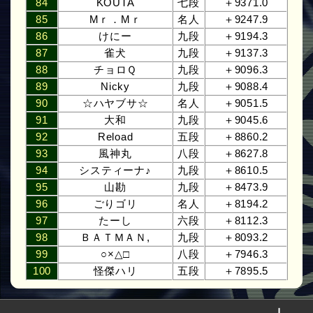
84
KOUTA
七段
＋9371.0
85
Mｒ．Mｒ
名人
＋9247.9
86
けにー
九段
＋9194.3
87
雀犬
九段
＋9137.3
88
チョロＱ
九段
＋9096.3
89
Nicky
九段
＋9088.4
90
☆ハヤブサ☆
名人
＋9051.5
91
大和
九段
＋9045.6
92
Reload
五段
＋8860.2
93
風神丸
八段
＋8627.8
94
システィーナ♪
九段
＋8610.5
95
山勘
九段
＋8473.9
96
ごりゴリ
名人
＋8194.2
97
たーし
六段
＋8112.3
98
ＢＡＴＭＡＮ,
九段
＋8093.2
99
○×△□
八段
＋7946.3
100
怪傑ハリ
五段
＋7895.5