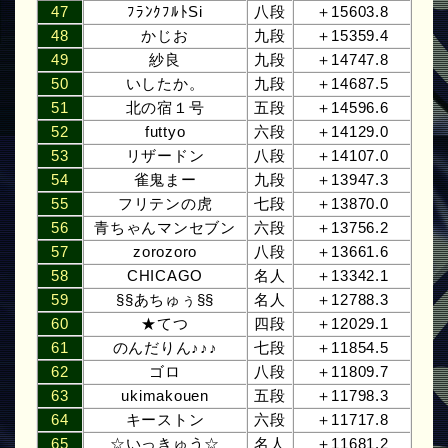
47
ﾌﾗﾝｸﾌﾙﾄSi
八段
＋15603.8
48
かじお
九段
＋15359.4
49
紗良
九段
＋14747.8
50
いしたか。
九段
＋14687.5
51
北の宿１号
五段
＋14596.6
52
futtyo
六段
＋14129.0
53
リザードン
八段
＋14107.0
54
雀鬼まー
九段
＋13947.3
55
フリテンの虎
七段
＋13870.0
56
青ちゃんマンセブン
六段
＋13756.2
57
zorozoro
八段
＋13661.6
58
CHICAGO
名人
＋13342.1
59
§§あちゅぅ§§
名人
＋12788.3
60
★てつ
四段
＋12029.1
61
のんだりん♪♪♪
七段
＋11854.5
62
ゴロ
八段
＋11809.7
63
ukimakouen
五段
＋11798.3
64
キーストン
六段
＋11717.8
65
☆いっきゅう☆
名人
＋11681.2