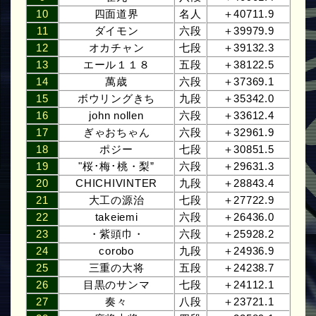
10
四面道界
名人
＋40711.9
11
ダイモン
六段
＋39979.9
12
オカチャン
七段
＋39132.3
13
エール１１８
五段
＋38122.5
14
萬歳
六段
＋37369.1
15
ボウリングきち
九段
＋35342.0
16
john nollen
六段
＋33612.4
17
ぎゃおちゃん
六段
＋32961.9
18
ポジー
七段
＋30851.5
19
"桜･梅･桃・梨”
六段
＋29631.3
20
CHICHIVINTER
九段
＋28843.4
21
大工の源治
七段
＋27722.9
22
takeiemi
六段
＋26436.0
23
・紫頭巾・
六段
＋25928.2
24
corobo
九段
＋24936.9
25
三重の大将
五段
＋24238.7
26
目黒のサンマ
七段
＋24112.1
27
奏々
八段
＋23721.1